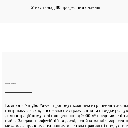
У нас понад 80 професійних членів
Що ми робимо
Компанія Ningbo Yawen пропонує комплексні рішення з дослід
підтримку зразків, високоякісне страхування та швидке реагу
демонстраційному залі площею понад 2000 м³ представлені ти
вибір. Завдяки професійній та досвідченій команді з маркетинг
можемо запропонувати нашим клієнтам правильні продукти та