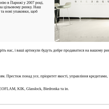
нію в Парижі у 2007 році,
а цільовому ринку. Наш
 та нові упаковки, щоб
еріть нас, і ваші артикули будуть добре продаватися на вашому ри
ням. Престиж понад усе, пріоритет якості, управління кредитами
EOFLAM, KIK, Glasslock, Biedronka та ін.