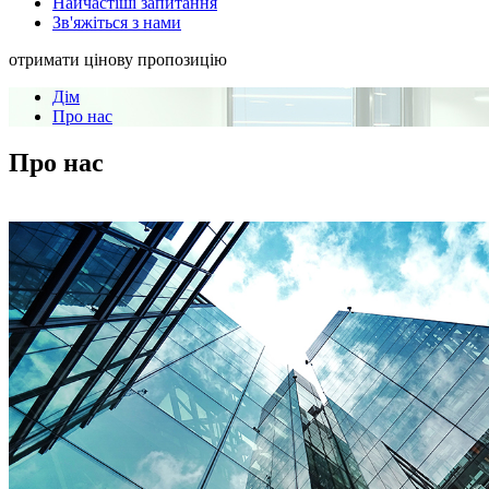
Найчастіші запитання
Зв'яжіться з нами
отримати цінову пропозицію
Дім
Про нас
Про нас