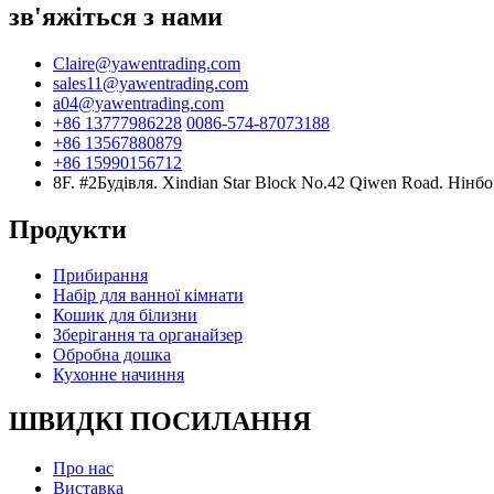
зв'яжіться з нами
Claire@yawentrading.com
sales11@yawentrading.com
a04@yawentrading.com
+86 13777986228
0086-574-87073188
+86 13567880879
+86 15990156712
8F. #2Будівля. Xindian Star Block No.42 Qiwen Road. Нінбо
Продукти
Прибирання
Набір для ванної кімнати
Кошик для білизни
Зберігання та органайзер
Обробна дошка
Кухонне начиння
ШВИДКІ ПОСИЛАННЯ
Про нас
Виставка