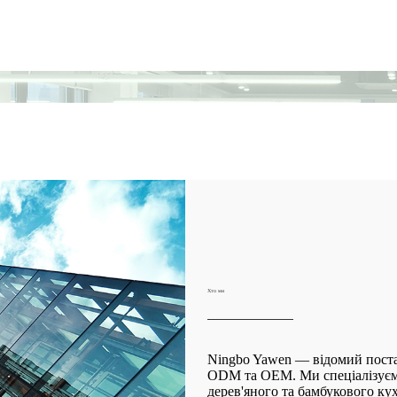
Хто ми
Ningbo Yawen — відомий пост
ODM та OEM. Ми спеціалізуємо
дерев'яного та бамбукового ку