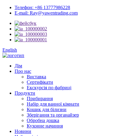
Телефон: +86 13777986228
E-mail: Ray@yawentrading.com
English
Дім
Про нас
Виставка
Сертифікати
Екскурсія по фабриці
Продукти
Прибирання
Набір для ванної кімнати
Кошик для білизни
Зберігання та органайзер
Обробна дошка
Кухонне начиння
Новини