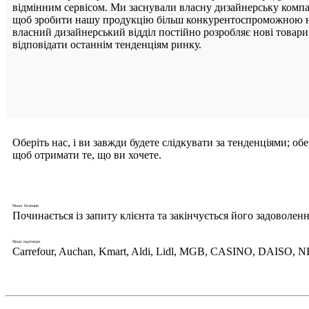
відмінним сервісом. Ми заснували власну дизайнерську компа
щоб зробити нашу продукцію більш конкурентоспроможною н
власний дизайнерський відділ постійно розробляє нові товари
відповідати останнім тенденціям ринку.
Оберіть нас, і ви завжди будете слідкувати за тенденціями; об
щоб отримати те, що ви хочете.
Наше бачення
Починається із запиту клієнта та закінчується його задоволен
Наші партнери
Carrefour, Auchan, Kmart, Aldi, Lidl, MGB, CASINO, DAISO, N