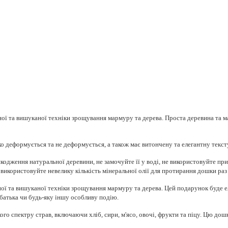
ої та вишуканої техніки зрощування мармуру та дерева. Проста деревина та 
ко деформується та не деформується, а також має витончену та елегантну тексту
кодження натуральної деревини, не замочуйте її у воді, не використовуйте пр
 використовуйте невелику кількість мінеральної олії для протирання дошки раз 
ої та вишуканої техніки зрощування мармуру та дерева. Цей подарунок буде ел
 батька чи будь-яку іншу особливу подію.
о спектру страв, включаючи хліб, сири, м'ясо, овочі, фрукти та піцу. Цю дош