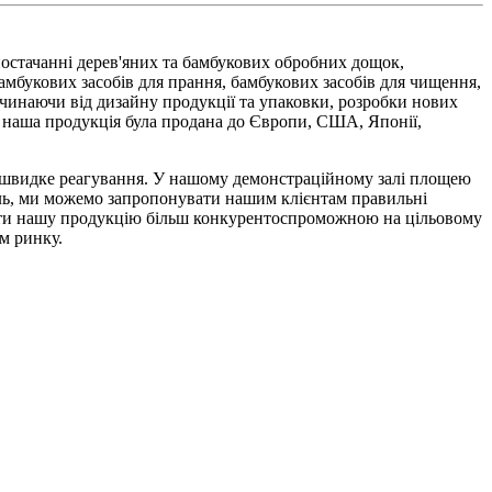
стачанні дерев'яних та бамбукових обробних дощок,
бамбукових засобів для прання, бамбукових засобів для чищення,
очинаючи від дизайну продукції та упаковки, розробки нових
, наша продукція була продана до Європи, США, Японії,
та швидке реагування. У нашому демонстраційному залі площею
вель, ми можемо запропонувати нашим клієнтам правильні
бити нашу продукцію більш конкурентоспроможною на цільовому
м ринку.