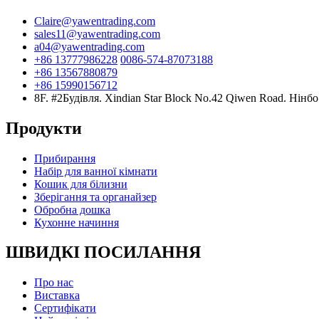
Claire@yawentrading.com
sales11@yawentrading.com
a04@yawentrading.com
+86 13777986228
0086-574-87073188
+86 13567880879
+86 15990156712
8F. #2Будівля. Xindian Star Block No.42 Qiwen Road. Нінбо
Продукти
Прибирання
Набір для ванної кімнати
Кошик для білизни
Зберігання та органайзер
Обробна дошка
Кухонне начиння
ШВИДКІ ПОСИЛАННЯ
Про нас
Виставка
Сертифікати