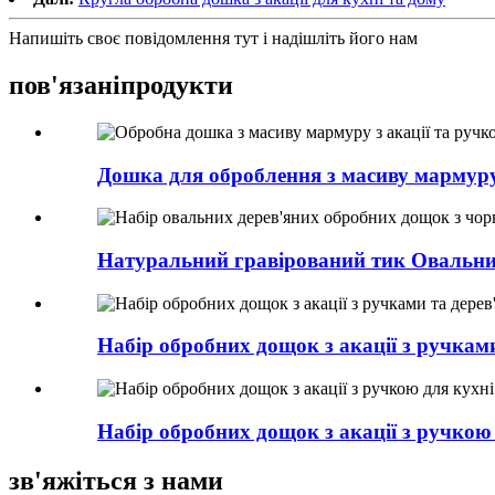
Напишіть своє повідомлення тут і надішліть його нам
пов'язані
продукти
Дошка для оброблення з масиву мармуру з
Натуральний гравірований тик Овальни
Набір обробних дощок з акації з ручками
Набір обробних дощок з акації з ручкою 
зв'яжіться з нами