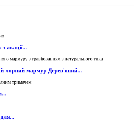
 акації...
й чорний мармур Дерев'яний...
...
для...