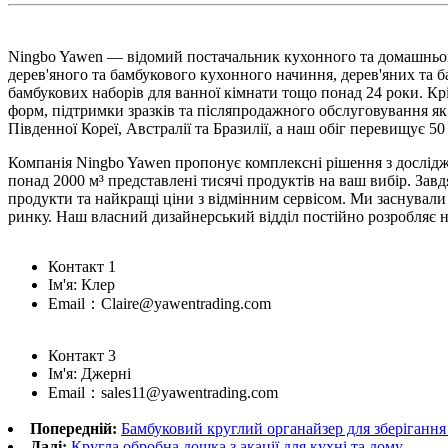
Ningbo Yawen — відомий постачальник кухонного та домашньог
дерев'яного та бамбукового кухонного начиння, дерев'яних та ба
бамбукових наборів для ванної кімнати тощо понад 24 роки. Кр
форм, підтримки зразків та післяпродажного обслуговування я
Південної Кореї, Австралії та Бразилії, а наш обіг перевищує 50
Компанія Ningbo Yawen пропонує комплексні рішення з дослідж
понад 2000 м³ представлені тисячі продуктів на ваш вибір. За
продукти та найкращі ціни з відмінним сервісом. Ми заснувал
ринку. Наш власний дизайнерський відділ постійно розробляє н
Контакт 1
Ім'я: Клер
Email：Claire@yawentrading.com
Контакт 3
Ім'я: Джерні
Email：sales11@yawentrading.com
Попередній:
Бамбуковий круглий органайзер для зберігання
Далі:
Кругла обробна дошка з акації для кухні та дому