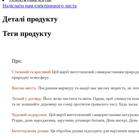
Походження:
Китай
Надіслати нам електронного листа
Деталі продукту
Теги продукту
Про:
Стильний та красивий:
Цей виріб виготовлений з використанням природн
природну атмосферу.
Висока якість:
Поєднання мармуру та акації має високу міцність, не лег
Легкий у догляді:
Його легко чистити та мити. Однак, щоб уникнути пош
та не залишайте деревину на сонці протягом тривалого часу. Будь ласка,
Чудовий подарунок:
Цей виріб виготовлений з використанням натуральн
Різдво, день народження, заручини, річницю батьків, День матері, День
Багатоцільова дошка:
Ця обробна дошка підходить для нарізання широког