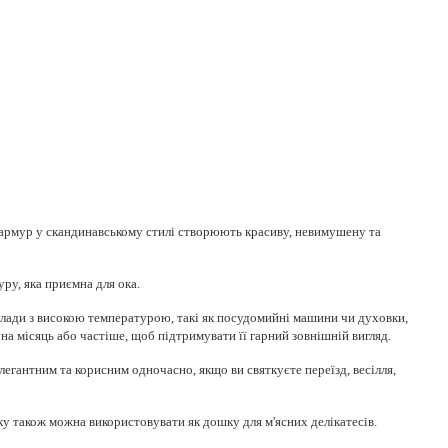
мармур у скандинавському стилі створюють красиву, невимушену та
ру, яка приємна для ока.
илади з високою температурою, такі як посудомийні машини чи духовки,
на місяць або частіше, щоб підтримувати її гарний зовнішній вигляд.
егантним та корисним одночасно, якщо ви святкуєте переїзд, весілля,
ку також можна використовувати як дошку для м'ясних делікатесів.