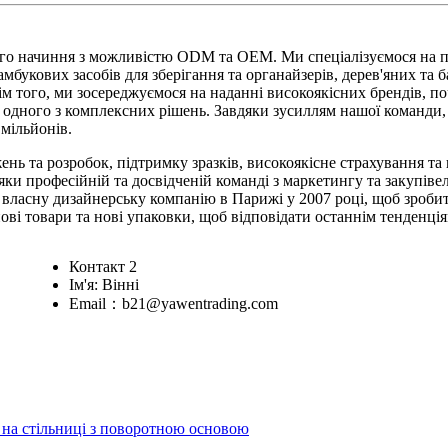
о начиння з можливістю ODM та OEM. Ми спеціалізуємося на по
мбукових засобів для зберігання та органайзерів, дерев'яних та 
ім того, ми зосереджуємося на наданні високоякісних брендів, п
к одного з комплексних рішень. Завдяки зусиллям нашої команди
 мільйонів.
ень та розробок, підтримку зразків, високоякісне страхування 
вдяки професійній та досвідченій команді з маркетингу та закупі
и власну дизайнерську компанію в Парижі у 2007 році, щоб зро
ові товари та нові упаковки, щоб відповідати останнім тенденція
Контакт 2
Ім'я: Вінні
Email：b21@yawentrading.com
 на стільниці з поворотною основою