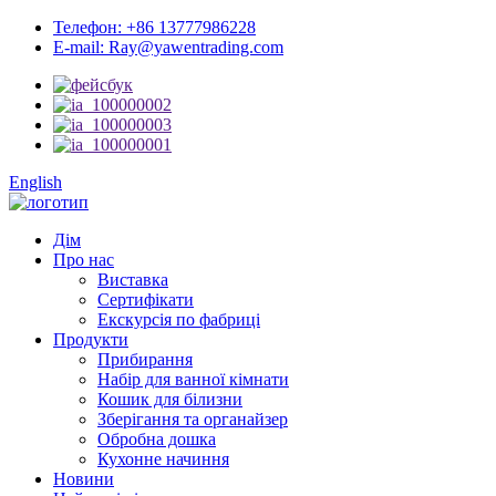
Телефон: +86 13777986228
E-mail: Ray@yawentrading.com
English
Дім
Про нас
Виставка
Сертифікати
Екскурсія по фабриці
Продукти
Прибирання
Набір для ванної кімнати
Кошик для білизни
Зберігання та органайзер
Обробна дошка
Кухонне начиння
Новини