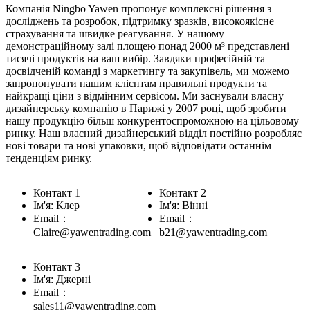
Компанія Ningbo Yawen пропонує комплексні рішення з
досліджень та розробок, підтримку зразків, високоякісне
страхування та швидке реагування. У нашому
демонстраційному залі площею понад 2000 м³ представлені
тисячі продуктів на ваш вибір. Завдяки професійній та
досвідченій команді з маркетингу та закупівель, ми можемо
запропонувати нашим клієнтам правильні продукти та
найкращі ціни з відмінним сервісом. Ми заснували власну
дизайнерську компанію в Парижі у 2007 році, щоб зробити
нашу продукцію більш конкурентоспроможною на цільовому
ринку. Наш власний дизайнерський відділ постійно розробляє
нові товари та нові упаковки, щоб відповідати останнім
тенденціям ринку.
Контакт 1
Контакт 2
Ім'я: Клер
Ім'я: Вінні
Email：
Email：
Claire@yawentrading.com
b21@yawentrading.com
Контакт 3
Ім'я: Джерні
Email：
sales11@yawentrading.com