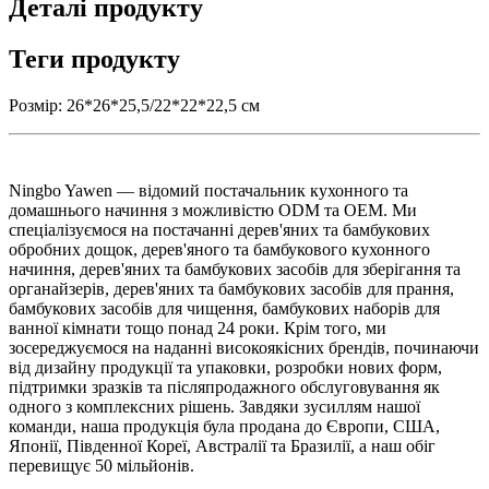
Деталі продукту
Теги продукту
Розмір: 26*26*25,5/22*22*22,5 см
Ningbo Yawen — відомий постачальник кухонного та
домашнього начиння з можливістю ODM та OEM. Ми
спеціалізуємося на постачанні дерев'яних та бамбукових
обробних дощок, дерев'яного та бамбукового кухонного
начиння, дерев'яних та бамбукових засобів для зберігання та
органайзерів, дерев'яних та бамбукових засобів для прання,
бамбукових засобів для чищення, бамбукових наборів для
ванної кімнати тощо понад 24 роки. Крім того, ми
зосереджуємося на наданні високоякісних брендів, починаючи
від дизайну продукції та упаковки, розробки нових форм,
підтримки зразків та післяпродажного обслуговування як
одного з комплексних рішень. Завдяки зусиллям нашої
команди, наша продукція була продана до Європи, США,
Японії, Південної Кореї, Австралії та Бразилії, а наш обіг
перевищує 50 мільйонів.