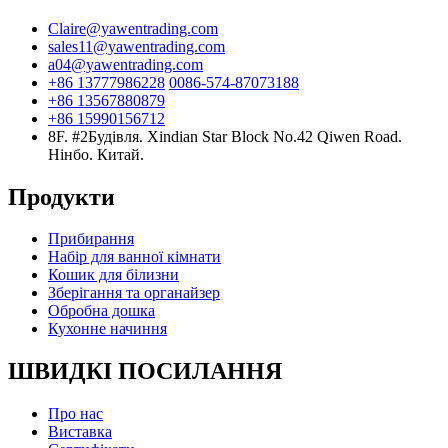
Claire@yawentrading.com
sales11@yawentrading.com
a04@yawentrading.com
+86 13777986228
0086-574-87073188
+86 13567880879
+86 15990156712
8F. #2Будівля. Xindian Star Block No.42 Qiwen Road.
Нінбо. Китай.
Продукти
Прибирання
Набір для ванної кімнати
Кошик для білизни
Зберігання та органайзер
Обробна дошка
Кухонне начиння
ШВИДКІ ПОСИЛАННЯ
Про нас
Виставка