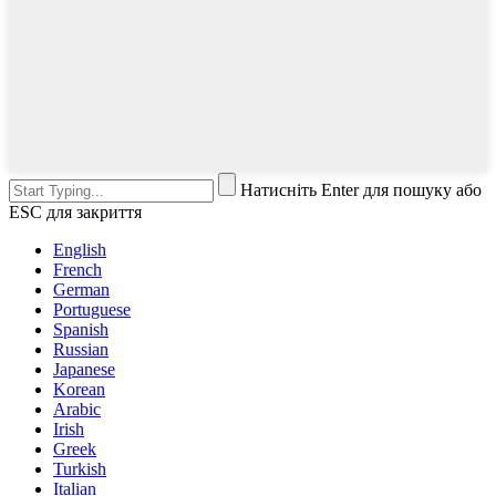
Натисніть Enter для пошуку або
ESC для закриття
English
French
German
Portuguese
Spanish
Russian
Japanese
Korean
Arabic
Irish
Greek
Turkish
Italian