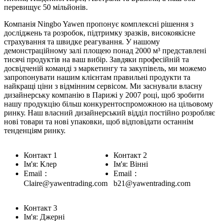
перевищує 50 мільйонів.
Компанія Ningbo Yawen пропонує комплексні рішення з
досліджень та розробок, підтримку зразків, високоякісне
страхування та швидке реагування. У нашому
демонстраційному залі площею понад 2000 м³ представлені
тисячі продуктів на ваш вибір. Завдяки професійній та
досвідченій команді з маркетингу та закупівель, ми можемо
запропонувати нашим клієнтам правильні продукти та
найкращі ціни з відмінним сервісом. Ми заснували власну
дизайнерську компанію в Парижі у 2007 році, щоб зробити
нашу продукцію більш конкурентоспроможною на цільовому
ринку. Наш власний дизайнерський відділ постійно розробляє
нові товари та нові упаковки, щоб відповідати останнім
тенденціям ринку.
Контакт 1
Контакт 2
Ім'я: Клер
Ім'я: Вінні
Email：
Email：
Claire@yawentrading.com
b21@yawentrading.com
Контакт 3
Ім'я: Джерні