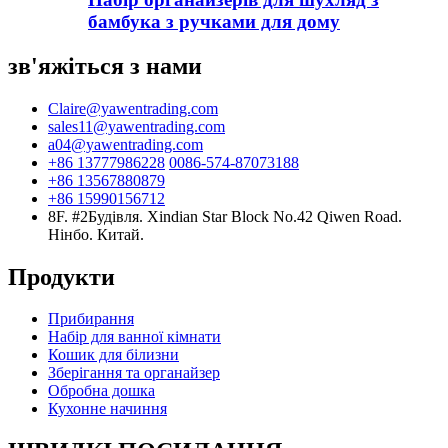
бамбука з ручками для дому
зв'яжіться з нами
Claire@yawentrading.com
sales11@yawentrading.com
a04@yawentrading.com
+86 13777986228
0086-574-87073188
+86 13567880879
+86 15990156712
8F. #2Будівля. Xindian Star Block No.42 Qiwen Road.
Нінбо. Китай.
Продукти
Прибирання
Набір для ванної кімнати
Кошик для білизни
Зберігання та органайзер
Обробна дошка
Кухонне начиння