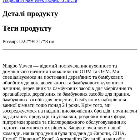
Надіслати нам електронного листа
Деталі продукту
Теги продукту
Розмір: D22*9/D17*8 см
Ningbo Yawen — відомий постачальник кухонного та
домашнього начиння з можливістю ODM та OEM. Ми
спеціалізуємося на постачанні дерев'яних та бамбукових
обробних дощок, дерев'яного та бамбукового кухонного
начиння, дерев'яних та бамбукових засобів для зберігання та
органайзерів, дерев'яних та бамбукових засобів для прання,
бамбукових засобів для чищення, бамбукових наборів для
ванної кімнати тощо понад 24 роки. Крім того, ми
зосереджуємося на наданні високоякісних брендів, починаючи
від дизайну продукції та упаковки, розробки нових форм,
підтримки зразків та післяпродажного обслуговування як
одного з комплексних рішень. Завдяки зусиллям нашої
команди, наша продукція була продана до Європи, США,
Японії, Південної Кореї, Австралії та Бразилії, а наш обіг