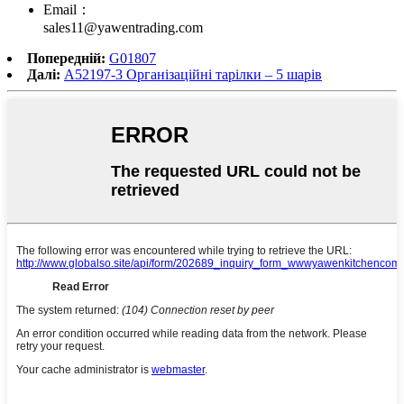
Email：
sales11@yawentrading.com
Попередній:
G01807
Далі:
A52197-3 Організаційні тарілки – 5 шарів